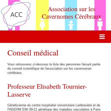
Association sur les
Cavernomes Cérébraux
ACCUEIL
Conseil médical
ACTUALITÉ
Vous retrouverez ci-dessous la liste des personnes faisant partie
VIE DE L'ASSOCIATION
du conseil scientifique de l'association sur les cavernomes
cérébraux.
QUOI DE NEUF DOCTEUR ?
Professeur Elisabeth Tournier-
FORUM DE DISCUSSION
Lasserve
CONTACT
Généticienne du centre hospitalier universitaire Lariboisière et de
ADHERER
l'INSERM EMI 99-21 génétique des maladies vasculaires à Paris