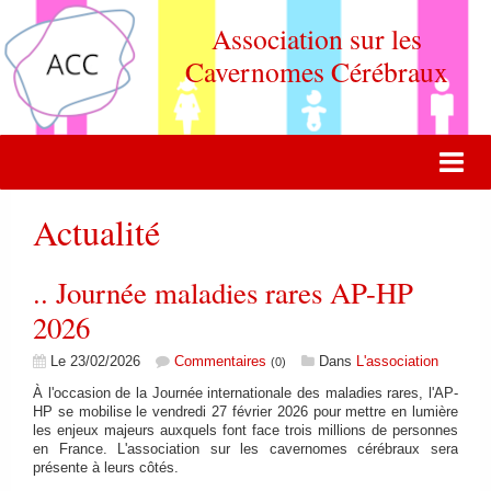
Association sur les
Cavernomes Cérébraux
ACCUEIL
Actualité
ACTUALITÉ
.. Journée maladies rares AP-HP
VIE DE L'ASSOCIATION
2026
QUOI DE NEUF DOCTEUR ?
Le 23/02/2026
Commentaires
Dans
L'association
(0)
FORUM DE DISCUSSION
À l'occasion de la Journée internationale des maladies rares, l'AP-
HP se mobilise le vendredi 27 février 2026 pour mettre en lumière
les enjeux majeurs auxquels font face trois millions de personnes
CONTACT
en France. L'association sur les cavernomes cérébraux sera
présente à leurs côtés.
ADHERER