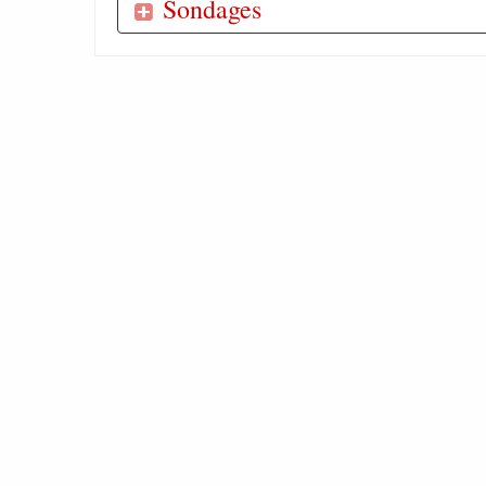
Sondages
Etes-vous adhérent de l'association sur les cave