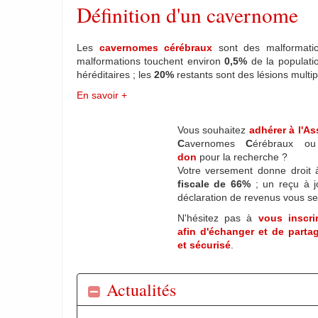
Définition d'un cavernome
Les
cavernomes cérébraux
sont des malformation
malformations touchent environ
0,5%
de la populat
héréditaires ; les
20%
restants sont des lésions multi
En savoir +
Vous souhaitez
adhérer à l'As
C
avernomes
C
érébraux 
don
pour la recherche ?
Votre versement donne droit
fiscale de 66%
; un reçu à jo
déclaration de revenus vous se
N'hésitez pas à
vous inscri
afin d'échanger et de partage
et sécurisé
.
Actualités