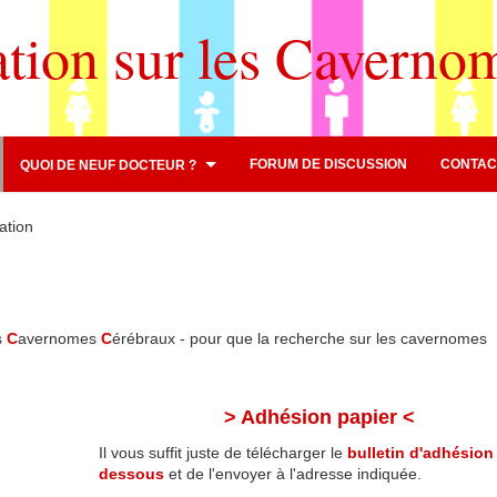
ation sur les Caverno
FORUM DE DISCUSSION
CONTAC
QUOI DE NEUF DOCTEUR ?
ation
s
C
avernomes
C
érébraux - pour que la recherche sur les cavernomes
> Adhésion papier <
Il vous suffit juste de télécharger le
bulletin d'adhésion 
dessous
et de l'envoyer à l'adresse indiquée.