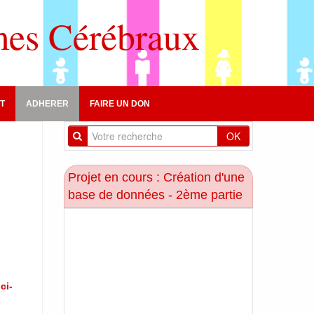
mes Cérébraux
T
ADHERER
FAIRE UN DON
OK
Projet en cours : Création d'une
base de données - 2ème partie
ci-