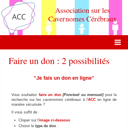
Association sur les
Cavernomes Cérébraux
ACCUEIL
Faire un don : 2 possibilités
ACTUALITÉ
"Je fais un don en ligne"
VIE DE L'ASSOCIATION
QUOI DE NEUF DOCTEUR ?
Vous souhaitez
faire un don
(Ponctuel ou mensuel)
pour la
recherche sur les cavernomes cérébraux à l'
ACC
en ligne de
FORUM DE DISCUSSION
manière sécurisée ?
Il vous suffit de :
CONTACT
Cliquer sur l'
image ci-dessous
ADHERER
Choisir le
type de don
: