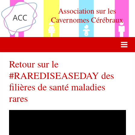
Association sur les
Cavernomes Cérébraux
ACCUEIL
Retour sur le
ACTUALITÉ
#RAREDISEASEDAY des
filières de santé maladies
VIE DE L'ASSOCIATION
rares
QUOI DE NEUF DOCTEUR ?
FORUM DE DISCUSSION
CONTACT
ADHERER