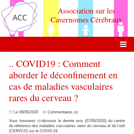
Association sur les
Cavernomes Cérébraux
ACCUEIL
.. COVID19 : Comment
ACTUALITÉ
aborder le déconfinement en
cas de maladies vasculaires
VIE DE L'ASSOCIATION
rares du cerveau ?
QUOI DE NEUF DOCTEUR ?
FORUM DE DISCUSSION
Le 08/05/2020
Commentaires
(0)
CONTACT
Vous trouverez ci-dessous le dernier avis (07/05/2020) du centre
de référence des maladies vasculaires rares du cerveau et de l’oeil
ADHERER
(CERVCO) sur le COVID-19.