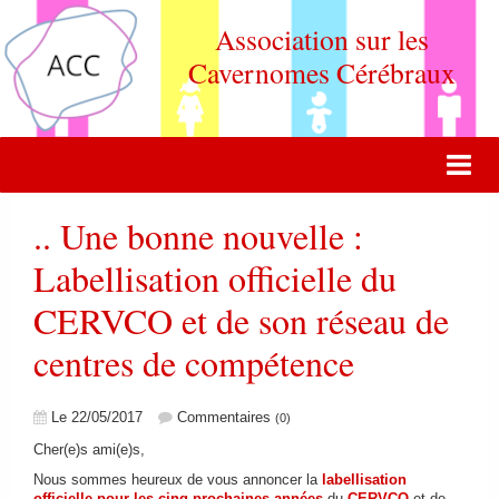
Association sur les
Cavernomes Cérébraux
ACCUEIL
.. Une bonne nouvelle :
ACTUALITÉ
Labellisation officielle du
CERVCO et de son réseau de
VIE DE L'ASSOCIATION
centres de compétence⁩
QUOI DE NEUF DOCTEUR ?
FORUM DE DISCUSSION
Le 22/05/2017
Commentaires
(0)
CONTACT
Cher(e)s ami(e)s,
Nous sommes heureux de vous annoncer la
labellisation
ADHERER
officielle pour les cinq prochaines années
du
CERVCO
et de