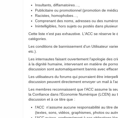
Insultants, diffamatoires…,
Publicitaire ou promotionnel (promotion de médica
Racistes, homophobes…,
Comprenant des noms, adresses ou des numéros
Inintelligibles, hors sujets ou postés dans plusieur
Cette liste n'est pas exhaustive. L'ACC se réserve le
catégories.
Les conditions de bannissement d'un Utilisateur varien
etc.).
Les internautes faisant ouvertement l'apologie des crim
à la dignité humaine, intervenant en matière de pornogr
discussion sont automatiquement bannis avec efface
Les utilisateurs du forums qui pourraient être interpe
discussion peuvent directement envoyer un mail à l'
Les membres reconnaissent que l'ACC assume la seule r
la Confiance dans l'Economie Numérique (LCEN) au ti
discussion et à ce titre que :
l'ACC n'assume aucune responsabilité au titre de l
(textes, sons, vidéos, graphismes, photos ou autres
l'ACC puisse, conformément à ses obligations légal