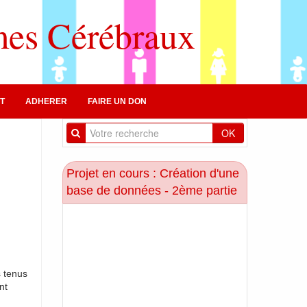
mes Cérébraux
T
ADHERER
FAIRE UN DON
OK
Projet en cours : Création d'une
base de données - 2ème partie
s tenus
nt