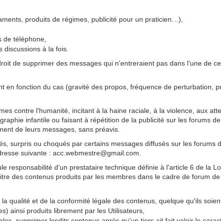
ments, produits de régimes, publicité pour un praticien…),
 de téléphone,
s discussions à la fois.
 droit de supprimer des messages qui n'entreraient pas dans l'une de c
t en fonction du cas (gravité des propos, fréquence de perturbation, pro
es contre l'humanité, incitant à la haine raciale, à la violence, aux att
aphie infantile ou faisant à répétition de la publicité sur les forums de
ment de leurs messages, sans préavis.
llés, surpris ou choqués par certains messages diffusés sur les forums 
adresse suivante : acc.webmestre@gmail.com.
esponsabilité d'un prestataire technique définie à l'article 6 de la Lo
tre des contenus produits par les membres dans le cadre de forum de
a qualité et de la conformité légale des contenus, quelque qu'ils soien
) ainsi produits librement par les Utilisateurs,
es, supprimer lesdits contenus après qu'un tiers ait fait valoir le carac