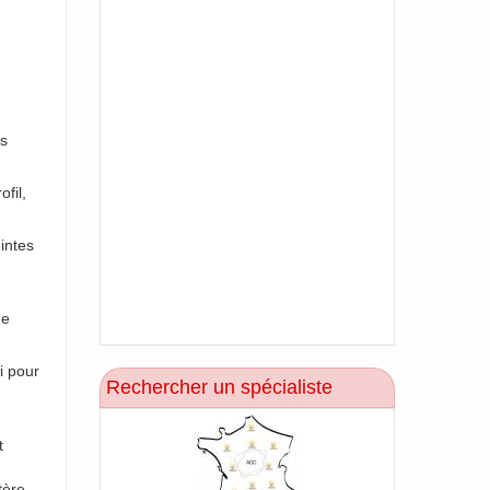
es
fil,
eintes
de
i pour
Rechercher un spécialiste
t
tère