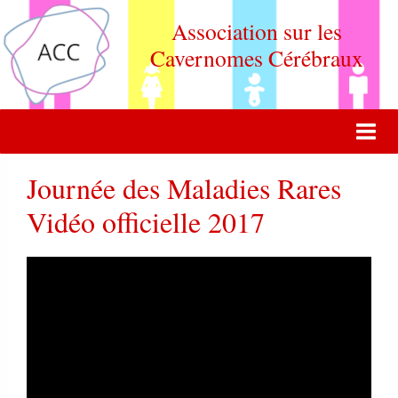
Association sur les
Cavernomes Cérébraux
ACCUEIL
Journée des Maladies Rares
ACTUALITÉ
Vidéo officielle 2017
VIE DE L'ASSOCIATION
QUOI DE NEUF DOCTEUR ?
FORUM DE DISCUSSION
CONTACT
ADHERER