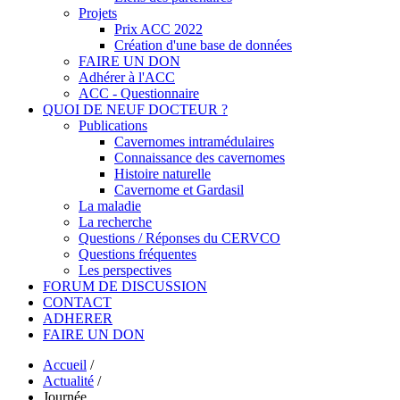
Projets
Prix ACC 2022
Création d'une base de données
FAIRE UN DON
Adhérer à l'ACC
ACC - Questionnaire
QUOI DE NEUF DOCTEUR ?
Publications
Cavernomes intramédulaires
Connaissance des cavernomes
Histoire naturelle
Cavernome et Gardasil
La maladie
La recherche
Questions / Réponses du CERVCO
Questions fréquentes
Les perspectives
FORUM DE DISCUSSION
CONTACT
ADHERER
FAIRE UN DON
Accueil
/
Actualité
/
Journée