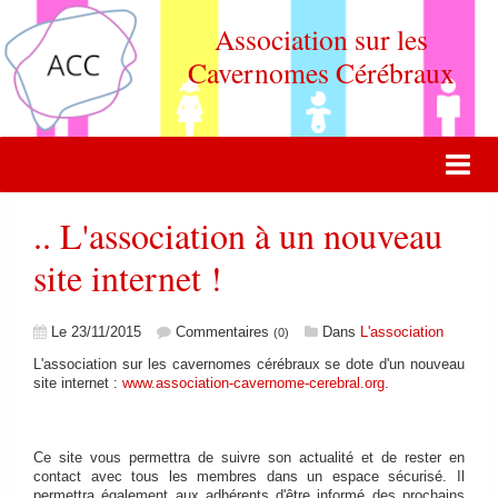
Association sur les
Cavernomes Cérébraux
ACCUEIL
.. L'association à un nouveau
ACTUALITÉ
site internet !
VIE DE L'ASSOCIATION
Le 23/11/2015
Commentaires
Dans
L'association
(0)
QUOI DE NEUF DOCTEUR ?
L'association sur les cavernomes cérébraux se dote d'un nouveau
site internet :
www.association-cavernome-cerebral.org
.
FORUM DE DISCUSSION
CONTACT
Ce site vous permettra de suivre son actualité et de rester en
contact avec tous les membres dans un espace sécurisé. Il
ADHERER
permettra également aux adhérents d'être informé des prochains